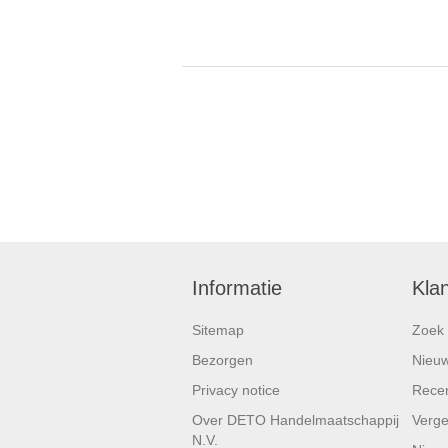
Informatie
Kla
Sitemap
Zoek
Bezorgen
Nieu
Privacy notice
Recen
Over DETO Handelmaatschappij
Vergel
N.V.