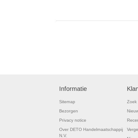
Informatie
Kla
Sitemap
Zoek
Bezorgen
Nieu
Privacy notice
Recen
Over DETO Handelmaatschappij
Vergel
N.V.