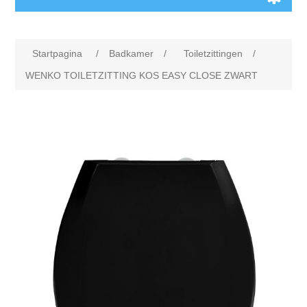
Startpagina
/
Badkamer
/
Toiletzittingen
/
WENKO TOILETZITTING KOS EASY CLOSE ZWART